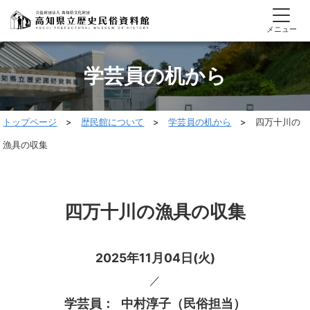
メニュー
学芸員の机から
トップページ
>
歴民館について
>
学芸員の机から
> 四万十川の
漁具の収集
四万十川の漁具の収集
2025年11月04日(火)
／
中村淳子（民俗担当）