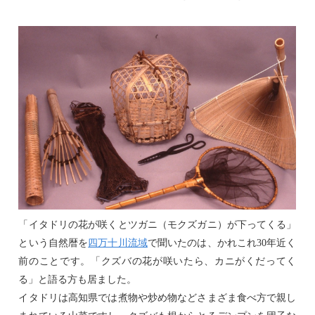
「イタドリの花が咲くとツガニ（モクズガニ）が下ってくる」
という自然暦を
四万十川流域
で聞いたのは、かれこれ
30
年近く
前のことです。「クズバの花が咲いたら、カニがくだってく
る」と語る方も居ました。
イタドリは高知県では煮物や炒め物などさまざま食べ方で親し