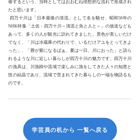
催するという、当時としてはおおむね理想的な流れで形成され
たと思います。
四万十川は「日本最後の清流」として名を馳せ、昭和
58
年の
NHK
特集「土佐・四万十川～清流と魚と人と～」の放送なども
あって、多くの人が観光に訪れてきました。景色が美しいだけ
でなく、「川は冷蔵庫の代わりで、いるだけアユをとってきよ
った」、「唇が紫になるばぁ、夏は一日、川におった」と語ら
れるような川に近しい暮らしが四万十川の魅力です。四万十川
の漁具は、川漁師や流域で楽しみに漁をしてきた人々の知恵と
技の結晶であり、流域で営まれてきた暮らしの一端を物語るも
のです。
学芸員の机から 一覧へ戻る