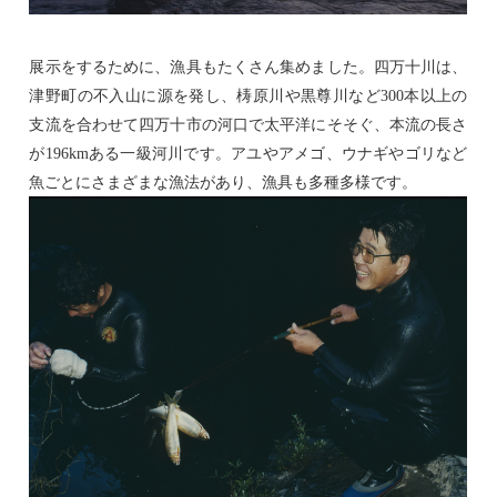
展示をするために、漁具もたくさん集めました。四万十川は、
津野町の不入山に源を発し、梼原川や黒尊川など
300
本以上の
支流を合わせて四万十市の河口で太平洋にそそぐ、本流の長さ
が
196km
ある一級河川です。アユやアメゴ、ウナギやゴリなど
魚ごとにさまざまな漁法があり、漁具も多種多様です。