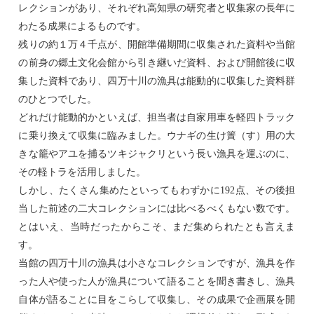
レクションがあり、それぞれ高知県の研究者と収集家の長年に
わたる成果によるものです。
残りの約１万４千点が、開館準備期間に収集された資料や当館
の前身の郷土文化会館から引き継いだ資料、および開館後に収
集した資料であり、四万十川の漁具は能動的に収集した資料群
のひとつでした。
どれだけ能動的かといえば、担当者は自家用車を軽四トラック
に乗り換えて収集に臨みました。ウナギの生け簀（す）用の大
きな籠やアユを捕るツキジャクリという長い漁具を運ぶのに、
その軽トラを活用しました。
しかし、たくさん集めたといってもわずかに
192
点、その後担
当した前述の二大コレクションには比べるべくもない数です。
とはいえ、当時だったからこそ、まだ集められたとも言えま
す。
当館の四万十川の漁具は小さなコレクションですが、漁具を作
った人や使った人が漁具について語ることを聞き書きし、漁具
自体が語ることに目をこらして収集し、その成果で企画展を開