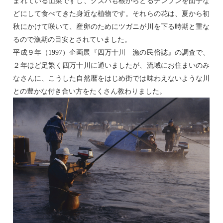
まれている山菜ですし、クズバも根からとるデンプンを団子な
どにして食べてきた身近な植物です。それらの花は、夏から初
秋にかけて咲いて、産卵のためにツガニが川を下る時期と重な
るので漁期の目安とされていました。
平成９年（
1997
）企画展『四万十川 漁の民俗誌』の調査で、
２年ほど足繁く四万十川に通いましたが、流域にお住まいのみ
なさんに、こうした自然暦をはじめ街では味わえないような川
との豊かな付き合い方をたくさん教わりました。