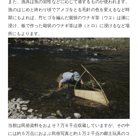
また、漁具は魚の習性などに応じて適するものが使われます。
漁のはじめと終わり頃でアメゴをとる毛針の色を変えるなど時
期にもよれば、竹ヒゴを編んだ籠状のウナギ筌（ウエ）は瀬に
浸け、板で作った箱状のウナギ筌は瀞（トロ）に浸けるなど場
所にもよります。
当館は民俗資料をおよそ７万６千点収蔵していますが、その中
には約５万点におよぶ民俗写真と約１万２千点の郷土玩具のコ