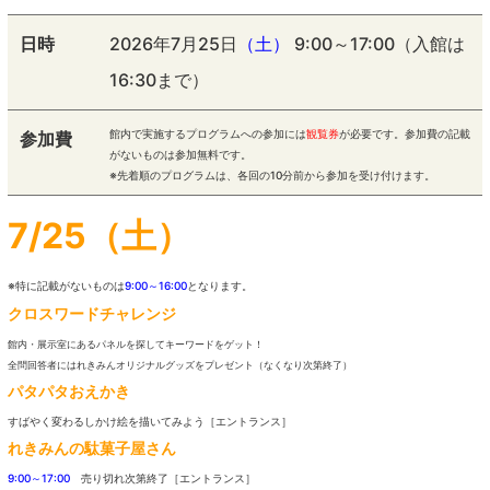
日時
2026年7月25日
（土）
9:00～17:00（入館は
16:30まで）
館内で実施するプログラムへの参加には
観覧券
が必要です。参加費の記載
参加費
がないものは参加無料です。
※先着順のプログラムは、各回の10分前から参加を受け付けます。
7/25（土）
※特に記載がないものは
9:00～16:00
となります。
クロスワードチャレンジ
館内・展示室にあるパネルを探してキーワードをゲット！
全問回答者にはれきみんオリジナルグッズをプレゼント（なくなり次第終了）
パタパタおえかき
すばやく変わるしかけ絵を描いてみよう［エントランス］
れきみんの駄菓子屋さん
9:00～17:00
売り切れ次第終了［エントランス］