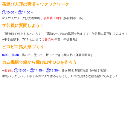
茶運び人形の実演＋ワクワクワーク
①10:00～ ②14:00～
※ワクワクワークは先着30名、
参加費500円
［多目的ホール］
学芸員に質問しよう！
「博物館て何をするところ？」「高知ならではの風習を教えて！」学芸員に質問してみよう！
※中学生以下、7/18（土)までに
要予約
午前・午後各2組
ピコピコ指人形づくり
9:00～11:30
描いて、塗って、折ってできる指人形［体験学習室］
カム機構で箱から飛び出す○○を作ろう
※
要予約
①13:00～ ②14:15～ ③15:30～
各回10名 1時間程度［体験学習室］
牛乳パックとペットボトルのフタで作るからくり。○○には好きな絵を描いてみよう！